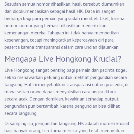
Sesudah semua nomor dihasilkan, hasil tersebut diumumkan
dan didokumentasikan sebagai hasil HK. Data ini sangat
berharga bagi para pemain yang sudah membeli tiket, karena
nomor-nomor yang berhasil dihasilkan menentukan
kemenangan mereka. Tahapan ini tidak hanya memberikan
kesenangan, tetapi meningkatkan kepercayaan diri para
peserta karena transparansi dalam cara undian dijalankan.
Mengapa Live Hongkong Krucial?
Live Hongkong sangat penting bagi pemain dan pecinta togel
sebab menawarkan peluang untuk melihat pengundian secara
langsung. Hal ini menyebabkan transparansi dalam prosedur, di
mana setiap orang dapat menyaksikan cara angka ditarik
secara acak. Dengan demikian, keyakinan terhadap output
pengundian pun bertambah, karena pengundian bisa dilihat
secara langsung.
Di samping itu, pengundian langsung HK adalah momen krusial
bagi banyak orang, terutama mereka yang telah menantikan