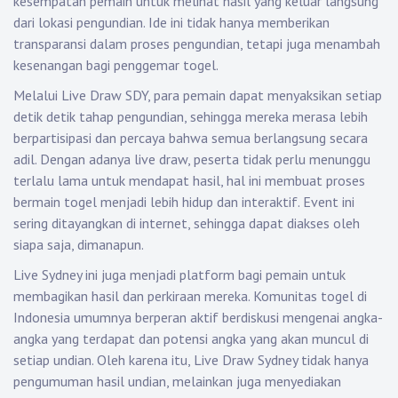
kesempatan pemain untuk melihat hasil yang keluar langsung
dari lokasi pengundian. Ide ini tidak hanya memberikan
transparansi dalam proses pengundian, tetapi juga menambah
kesenangan bagi penggemar togel.
Melalui Live Draw SDY, para pemain dapat menyaksikan setiap
detik detik tahap pengundian, sehingga mereka merasa lebih
berpartisipasi dan percaya bahwa semua berlangsung secara
adil. Dengan adanya live draw, peserta tidak perlu menunggu
terlalu lama untuk mendapat hasil, hal ini membuat proses
bermain togel menjadi lebih hidup dan interaktif. Event ini
sering ditayangkan di internet, sehingga dapat diakses oleh
siapa saja, dimanapun.
Live Sydney ini juga menjadi platform bagi pemain untuk
membagikan hasil dan perkiraan mereka. Komunitas togel di
Indonesia umumnya berperan aktif berdiskusi mengenai angka-
angka yang terdapat dan potensi angka yang akan muncul di
setiap undian. Oleh karena itu, Live Draw Sydney tidak hanya
pengumuman hasil undian, melainkan juga menyediakan