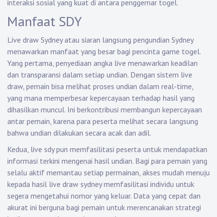
interaksi sosial yang kuat di antara penggemar togel.
Manfaat SDY
Live draw Sydney atau siaran langsung pengundian Sydney
menawarkan manfaat yang besar bagi pencinta game togel.
Yang pertama, penyediaan angka live menawarkan keadilan
dan transparansi dalam setiap undian. Dengan sistem live
draw, pemain bisa melihat proses undian dalam real-time,
yang mana memperbesar kepercayaan terhadap hasil yang
dihasilkan muncul. Ini berkontribusi membangun kepercayaan
antar pemain, karena para peserta melihat secara langsung
bahwa undian dilakukan secara acak dan adil.
Kedua, live sdy pun memfasilitasi peserta untuk mendapatkan
informasi terkini mengenai hasil undian. Bagi para pemain yang
selalu aktif memantau setiap permainan, akses mudah menuju
kepada hasil live draw sydney memfasilitasi individu untuk
segera mengetahui nomor yang keluar. Data yang cepat dan
akurat ini berguna bagi pemain untuk merencanakan strategi