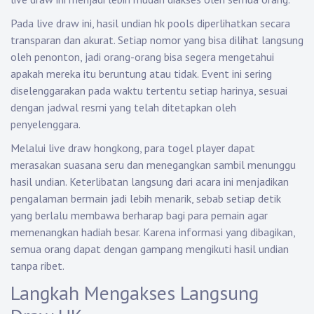
Pada live draw ini, hasil undian hk pools diperlihatkan secara
transparan dan akurat. Setiap nomor yang bisa dilihat langsung
oleh penonton, jadi orang-orang bisa segera mengetahui
apakah mereka itu beruntung atau tidak. Event ini sering
diselenggarakan pada waktu tertentu setiap harinya, sesuai
dengan jadwal resmi yang telah ditetapkan oleh
penyelenggara.
Melalui live draw hongkong, para togel player dapat
merasakan suasana seru dan menegangkan sambil menunggu
hasil undian. Keterlibatan langsung dari acara ini menjadikan
pengalaman bermain jadi lebih menarik, sebab setiap detik
yang berlalu membawa berharap bagi para pemain agar
memenangkan hadiah besar. Karena informasi yang dibagikan,
semua orang dapat dengan gampang mengikuti hasil undian
tanpa ribet.
Langkah Mengakses Langsung