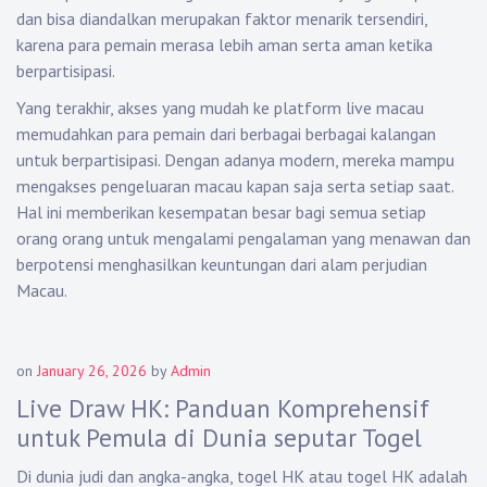
dan bisa diandalkan merupakan faktor menarik tersendiri,
karena para pemain merasa lebih aman serta aman ketika
berpartisipasi.
Yang terakhir, akses yang mudah ke platform live macau
memudahkan para pemain dari berbagai berbagai kalangan
untuk berpartisipasi. Dengan adanya modern, mereka mampu
mengakses pengeluaran macau kapan saja serta setiap saat.
Hal ini memberikan kesempatan besar bagi semua setiap
orang orang untuk mengalami pengalaman yang menawan dan
berpotensi menghasilkan keuntungan dari alam perjudian
Macau.
on
January 26, 2026
by
Admin
Live Draw HK: Panduan Komprehensif
untuk Pemula di Dunia seputar Togel
Di dunia judi dan angka-angka, togel HK atau togel HK adalah