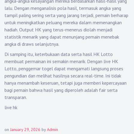
angka-angka kesayangan mereka berdasarkan hasil-hasil yang
lalu. Dengan menganalisis pola hasil, termasuk angka yang
tampil paling sering serta yang jarang terjadi, pemain berharap
untuk meningkatkan peluang mereka dalam memenangkan
hadiah. Output HK yang terus-menerus diolah menjadi
statistik menarik yang dapat menunjang pemain menebak
angka di draws selanjutnya.
Di samping itu, keterbukaan data serta hasil HK Lotto
membuat permainan ini semakin menarik. Dengan live HK
Lotto, penggemar togel dapat mengamati langsung proses
pengundian dan melihat hasilnya secara real-time. Ini tidak
hanya menambah keseruan, tetapi juga memberi kepercayaan
bagi pemain bahwa hasil yang diperoleh adalah fair serta
transparan.
live hk
on
January 29, 2026
by
Admin