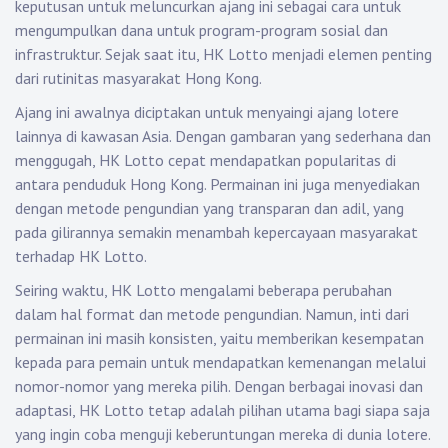
keputusan untuk meluncurkan ajang ini sebagai cara untuk
mengumpulkan dana untuk program-program sosial dan
infrastruktur. Sejak saat itu, HK Lotto menjadi elemen penting
dari rutinitas masyarakat Hong Kong.
Ajang ini awalnya diciptakan untuk menyaingi ajang lotere
lainnya di kawasan Asia. Dengan gambaran yang sederhana dan
menggugah, HK Lotto cepat mendapatkan popularitas di
antara penduduk Hong Kong. Permainan ini juga menyediakan
dengan metode pengundian yang transparan dan adil, yang
pada gilirannya semakin menambah kepercayaan masyarakat
terhadap HK Lotto.
Seiring waktu, HK Lotto mengalami beberapa perubahan
dalam hal format dan metode pengundian. Namun, inti dari
permainan ini masih konsisten, yaitu memberikan kesempatan
kepada para pemain untuk mendapatkan kemenangan melalui
nomor-nomor yang mereka pilih. Dengan berbagai inovasi dan
adaptasi, HK Lotto tetap adalah pilihan utama bagi siapa saja
yang ingin coba menguji keberuntungan mereka di dunia lotere.