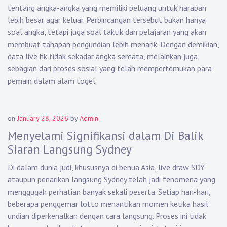
tentang angka-angka yang memiliki peluang untuk harapan
lebih besar agar keluar. Perbincangan tersebut bukan hanya
soal angka, tetapi juga soal taktik dan pelajaran yang akan
membuat tahapan pengundian lebih menarik. Dengan demikian,
data live hk tidak sekadar angka semata, melainkan juga
sebagian dari proses sosial yang telah mempertemukan para
pemain dalam alam togel.
on
January 28, 2026
by
Admin
Menyelami Signifikansi dalam Di Balik
Siaran Langsung Sydney
Di dalam dunia judi, khususnya di benua Asia, live draw SDY
ataupun penarikan langsung Sydney telah jadi fenomena yang
menggugah perhatian banyak sekali peserta. Setiap hari-hari,
beberapa penggemar lotto menantikan momen ketika hasil
undian diperkenalkan dengan cara langsung. Proses ini tidak