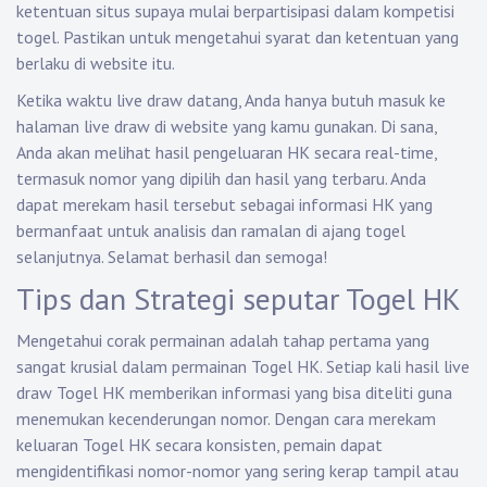
ketentuan situs supaya mulai berpartisipasi dalam kompetisi
togel. Pastikan untuk mengetahui syarat dan ketentuan yang
berlaku di website itu.
Ketika waktu live draw datang, Anda hanya butuh masuk ke
halaman live draw di website yang kamu gunakan. Di sana,
Anda akan melihat hasil pengeluaran HK secara real-time,
termasuk nomor yang dipilih dan hasil yang terbaru. Anda
dapat merekam hasil tersebut sebagai informasi HK yang
bermanfaat untuk analisis dan ramalan di ajang togel
selanjutnya. Selamat berhasil dan semoga!
Tips dan Strategi seputar Togel HK
Mengetahui corak permainan adalah tahap pertama yang
sangat krusial dalam permainan Togel HK. Setiap kali hasil live
draw Togel HK memberikan informasi yang bisa diteliti guna
menemukan kecenderungan nomor. Dengan cara merekam
keluaran Togel HK secara konsisten, pemain dapat
mengidentifikasi nomor-nomor yang sering kerap tampil atau